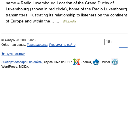
name = Radio Luxembourg Location of the Grand Duchy of
Luxembourg (shown in red circle), home of the Radio Luxembourg
transmitters, illustrating its relationship to listeners on the continent
of Europe and within the… …
Wikipedia
© Академик, 2000-2026
18+
Обратная связь:
Техподдержка
,
Реклама на сайте
👣 Путешествия
Экспорт словарей на сайты
, сделанные на PHP,
Joomla,
Drupal,
WordPress, MODx.