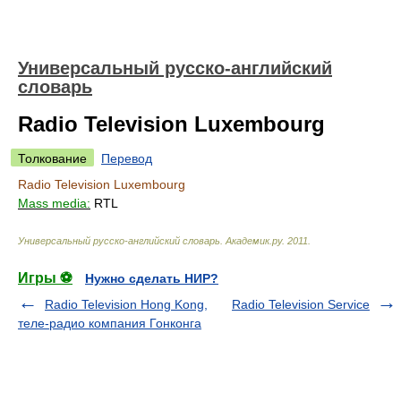
Универсальный русско-английский
словарь
Radio Television Luxembourg
Толкование
Перевод
Radio Television Luxembourg
Mass media:
RTL
Универсальный русско-английский словарь
.
Академик.ру
.
2011
.
Игры ⚽
Нужно сделать НИР?
Radio Television Hong Kong,
Radio Television Service
теле-радио компания Гонконга